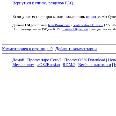
Вернуться к списку разделов FAQ
.
Если у вас есть вопросы или пожелания,
пишите
, мы буд
Данный
FAQ
cоставили
Ivan Borovicov
и
Viatcheslav Odintsov
(2:5020/
Программирование JSP для RU/2:
Евгений Кулешов
. Благодарности: 
Комментариев к странице: 0
|
Добавить комментарий
Домой
|
Проект ядро Core/2
|
Проект OS/4 Download
|
Нов
Металлолом
|
#OS2Russian
|
RDM/2
|
Весёлые картинки
|
Н