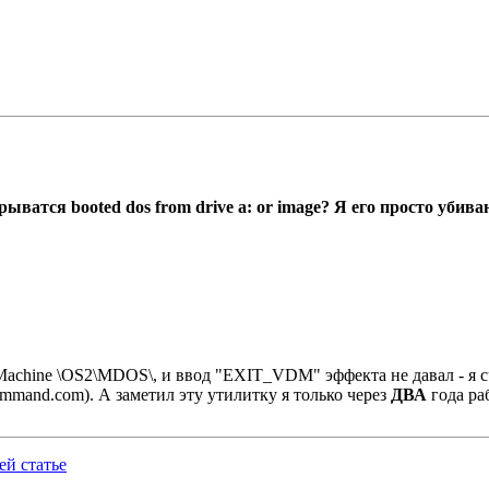
атся booted dos from drive a: or image? Я его пpосто убиваю
achine \OS2\MDOS\, и ввод "EXIT_VDM" эффекта не давал - я счит
mmand.com). А заметил эту утилитку я только через
ДВА
года ра
й статье