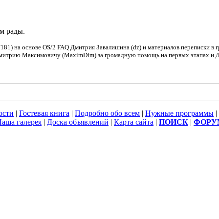
ем рады.
181) на основе OS/2 FAQ Дмитрия Завалишина (dz) и материалов переписки в 
Дмитрию Максимовичу (MaximDim) за громадную помощь на первых этапах и Дм
ости
|
Гостевая книга
|
Подробно обо всем
|
Нужные программы
|
аша галерея
|
Доска объявлений
|
Карта сайта
|
ПОИСК
|
ФОРУ