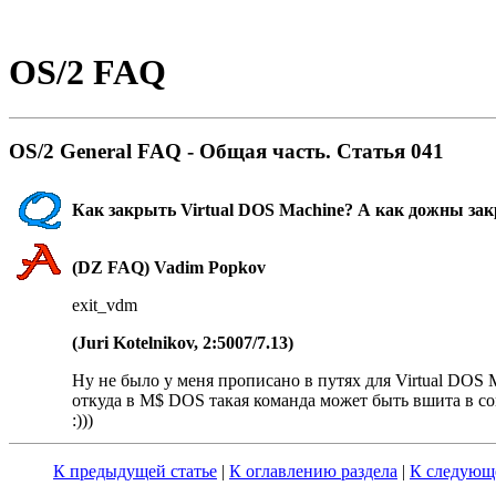
OS/2 FAQ
OS/2 General FAQ - Общая часть. Статья 041
Как закрыть Virtual DOS Machine? А как дожны закpыв
(DZ FAQ) Vadim Popkov
exit_vdm
(Juri Kotelnikov, 2:5007/7.13)
Hу не было у меня прописано в путях для Virtual DOS M
откуда в M$ DOS такая команда может быть вшита в co
:)))
К предыдущей статье
|
К оглавлению раздела
|
К следующе