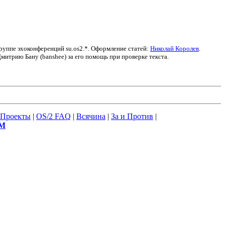
группе эхоконференций su.os2.*. Оформление статей:
Николай Королев
.
итрию Бану (banshee) за его помощь при проверке текста.
Проекты
|
OS/2 FAQ
|
Всячина
|
За и Против
|
М