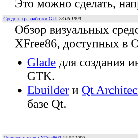
Это можно сделать, на
Средства разработки GUI
23.06.1999
Обзор визуальных средс
XFree86, доступных в O
Glade
для создания и
GTK.
Ebuilder
и
Qt Architec
базе Qt.
Новости и слухи XFree86/2
14.08.1999