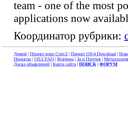
team - one of the most p
applications now availabl
Координатор рубрики:
Домой
|
Проект ядро Core/2
|
Проект OS/4 Download
|
Нов
Проекты
|
OS/2 FAQ
|
Всячина
|
За и Против
|
Металлоло
Доска объявлений
|
Карта сайта
|
ПОИСК
|
ФОРУМ