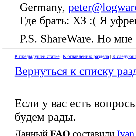
Germany,
peter@logwar
Где бpать: ХЗ :( Я уфpек
P.S. ShareWare. Hо мне
К предыдущей статье
|
К оглавлению раздела
|
К следующе
Вернуться к списку ра
Если у вас есть вопрос
будем рады.
Данный
FAQ
cоставили
Ivan