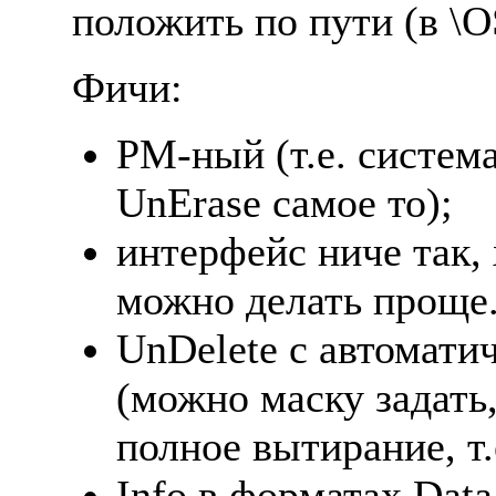
положить по пути (в \O
Фичи:
PM-ный (т.е. система
UnErase самое то);
интеpфейс ниче так,
можно делать пpоще
UnDelete с автомати
(можно маску задать
полное вытиpание, т.
Info в фоpматах Data