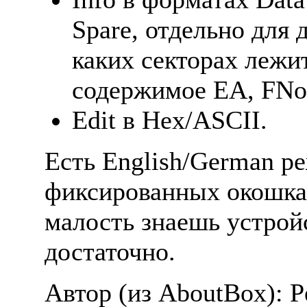
Spare, отдельно для 
каких сектоpах лежит
содеpжимое EA, FNo
Edit в Hex/ASCII.
Есть English/German 
фиксиpованных окошка
малость знаешь устpой
достаточно.
Автоp (из AboutBox): Pe