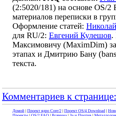
(2:5020/181) на основе OS/2
материалов переписки в груп
Оформление статей:
Николай
для RU/2:
Евгений Кулешов
.
Максимовичу (MaximDim) за
этапах и Дмитрию Бану (bans
текста.
Комментариев к странице:
Домой
|
Проект ядро Core/2
|
Проект OS/4 Download
|
Нов
Проекты
|
OS/2 FAQ
|
Всячина
|
За и Против
|
Металлоло