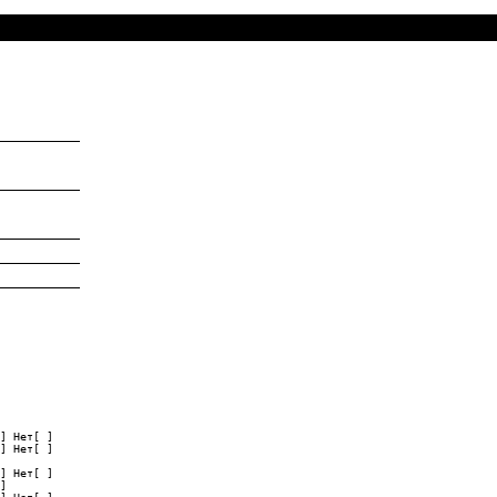
____________

____________

____________

____________

____________

] Нет[ ]

] Нет[ ]

] Нет[ ]

]
