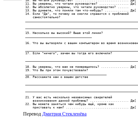
10. Вы читали руководство? ............................. Да[ 
11. Вы уверены, что читали руководство? ................ Да[ 
12. Вы абсолютно уверены, что читали руководство? ......     
13. Вы думаете, что поняли там что-нибудь? ............. Да[ 
14. Если "Да", то почему не смогли справится с проблемой

    самостоятельно? 

_____________________________________________________________
_____________________________________________________________
15. Насколько вы высокий? Выше этой линии? 

____________________________________

16. Что вы вытворяли с вашим компьютером во время возникновен
_____________________________________________________________
17. Если "ничего", зачем вы тогда его включили?

_____________________________________________________________
18. Вы уверены, что вам не померещилось? ............... Да[ 
19. Что Вы при этом почувствовали? 

____________________________________________

20. Расскажите нам о вашем детстве

_____________________________________________________________
_____________________________________________________________
21. У вас есть несколько независимых свидетелей

    возникновения данной проблемы? ..................... Да[ 
22. Вы можете заняться чем нибудь ещё, кроме как

    приставать к нам? .................................. Да[ 
Перевод
Дмитрия Стекленёва