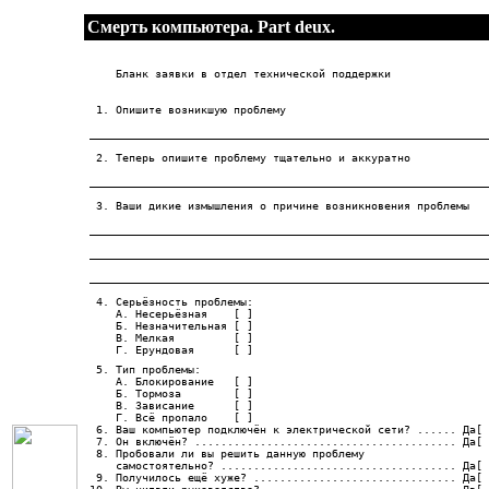
Смерть компьютера. Part deux.
    Бланк заявки в отдел технической поддержки

 1. Опишите возникшую проблему

_____________________________________________________________
 2. Теперь опишите проблему тщательно и аккуратно

_____________________________________________________________
 3. Ваши дикие измышления о причине возникновения проблемы

_____________________________________________________________
_____________________________________________________________
_____________________________________________________________
 4. Серьёзность проблемы:

    А. Несерьёзная    [ ]

    Б. Незначительная [ ]

    В. Мелкая         [ ]

    Г. Ерундовая      [ ]
 5. Тип проблемы:

    А. Блокирование   [ ]

    Б. Тормоза        [ ]

    В. Зависание      [ ]

    Г. Всё пропало    [ ]

 6. Ваш компьютер подключён к электрической сети? ...... Да[ 
 7. Он включён? ........................................ Да[ 
 8. Пробовали ли вы решить данную проблему 

    самостоятельно? .................................... Да[ 
 9. Получилось ещё хуже? ............................... Да[ 