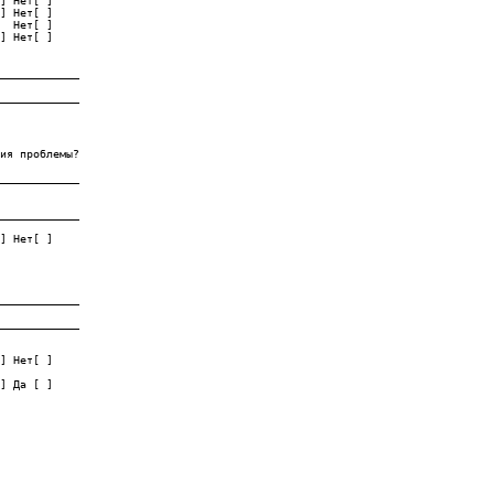
] Нет[ ]

] Нет[ ]

  Нет[ ]

] Нет[ ]

____________

____________
ия проблемы?

____________

____________

] Нет[ ]

____________

____________

] Нет[ ]

] Да [ ]