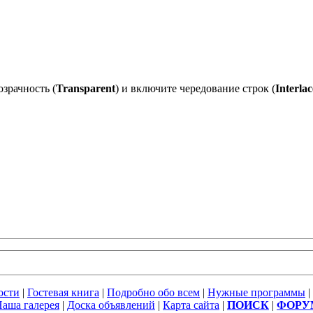
зрачность (
Transparent
) и включите чередование строк (
Interlac
ости
|
Гостевая книга
|
Подробно обо всем
|
Нужные программы
|
аша галерея
|
Доска объявлений
|
Карта сайта
|
ПОИСК
|
ФОРУ