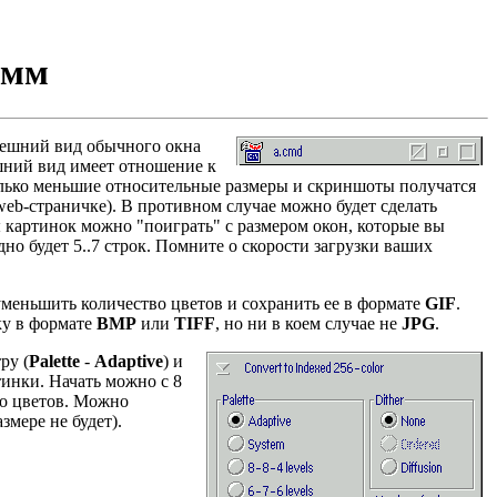
амм
нешний вид обычного окна
шний вид имеет отношение к
олько меньшие относительные размеры и скриншоты получатся
web-страничке). В противном случае можно будет сделать
 картинок можно "поиграть" с размером окон, которые вы
но будет 5..7 строк. Помните о скорости загрузки ваших
меньшить количество цветов и сохранить ее в формате
GIF
.
ку в формате
BMP
или
TIFF
, но ни в коем случае не
JPG
.
ру (
Palette
-
Adaptive
) и
тинки. Начать можно с 8
во цветов. Можно
змере не будет).