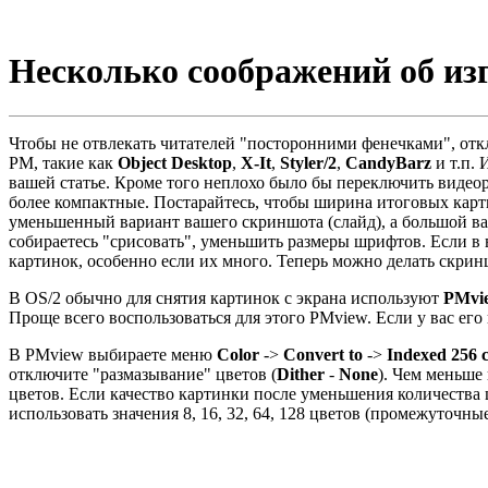
Несколько соображений об и
Чтобы не отвлекать читателей "посторонними фенечками", от
PM, такие как
Object Desktop
,
X-It
,
Styler/2
,
CandyBarz
и т.п.
вашей статье. Кроме того неплохо было бы переключить видео
более компактные. Постарайтесь, чтобы ширина итоговых карти
уменьшенный вариант вашего скриншота (слайд), а большой ва
собираетесь "срисовать", уменьшить размеры шрифтов. Если в в
картинок, особенно если их много. Теперь можно делать скрин
В OS/2 обычно для снятия картинок с экрана используют
PMvi
Проще всего воспользоваться для этого PMview. Если у вас ег
В PMview выбираете меню
Color
->
Convert to
->
Indexed 256 co
отключите "размазывание" цветов (
Dither
-
None
). Чем меньше
цветов. Если качество картинки после уменьшения количества ц
использовать значения 8, 16, 32, 64, 128 цветов (промежуточны