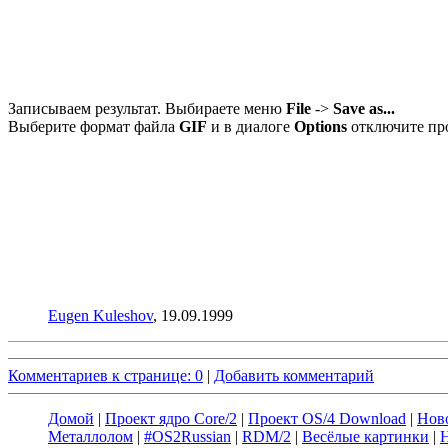
Записываем результат. Выбираете меню
File
->
Save as...
Выберите формат файла
GIF
и в диалоге
Options
отключите про
Eugen Kuleshov
, 19.09.1999
Комментариев к странице: 0
|
Добавить комментарий
Домой
|
Проект ядро Core/2
|
Проект OS/4 Download
|
Нов
Металлолом
|
#OS2Russian
|
RDM/2
|
Весёлые картинки
|
Н