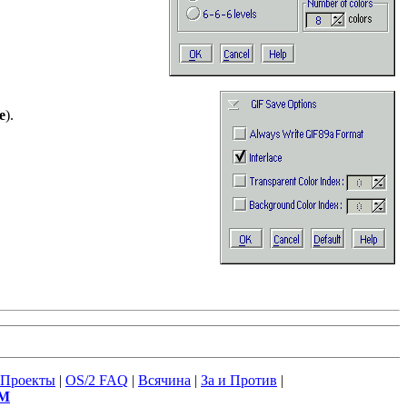
e
).
Проекты
|
OS/2 FAQ
|
Всячина
|
За и Против
|
М