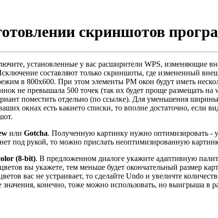
зготовлении скриншотов прогр
ключите, установленные у вас расширители WPS, изменяющие в
 Исключение составляют только скриншоты, где измененный вне
режим в 800x600. При этом элементы PM окон будут иметь неск
нок не превышала 500 точек (так их будет проще размещать на 
риант поместить отдельно (по ссылке). Для уменьшения ширины
аших окнах есть какието списки, то вполне достаточно, если вид
шот.
ew
или
Gotcha
. Полученную картинку нужно оптимизировать - у
о нет под рукой, то можно прислать неоптимизированную картин
lor (8-bit)
. В предложенном диалоге укажите адаптивную палит
 цветов вы укажете, тем меньше будет окончательный размер кар
ветов вас не устраивает, то сделайте Undo и увеличте количест
е значения, конечно, тоже можно использовать, но выигрыша в ра