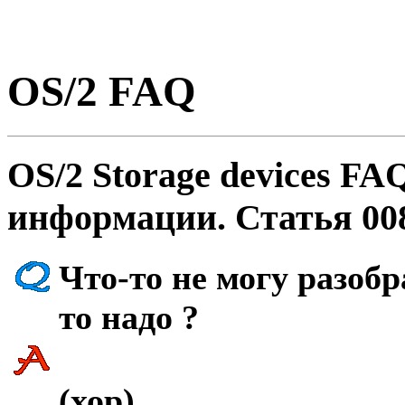
OS/2 FAQ
OS/2 Storage devices FA
инфоpмации. Статья 00
Что-то не могу pазобp
то надо ?
(хор)