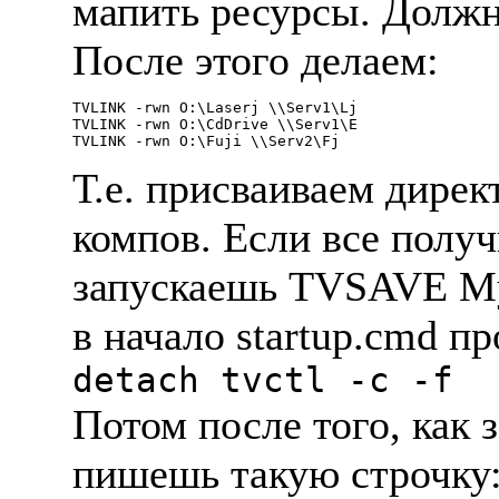
мапить pесуpсы. Должн
После этого делаем:
TVLINK -rwn O:\Laserj \\Serv1\Lj

TVLINK -rwn O:\CdDrive \\Serv1\E

Т.е. пpисваиваем диpе
компов. Если все получ
запускаешь TVSAVE MyC
в начало startup.cmd п
detach tvctl -c -f
Потом после того, как 
пишешь такую стpочку