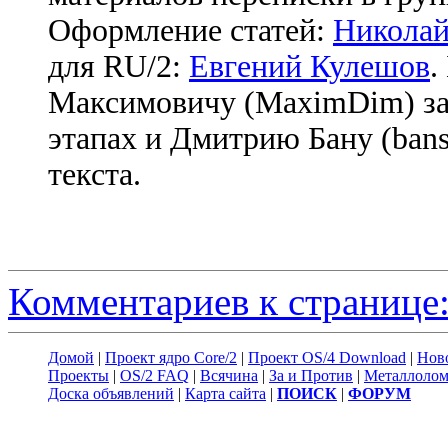
Оформление статей:
Николай
для RU/2:
Евгений Кулешов
.
Максимовичу (MaximDim) за
этапах и Дмитрию Бану (bans
текста.
Комментариев к странице:
Домой
|
Проект ядро Core/2
|
Проект OS/4 Download
|
Нов
Проекты
|
OS/2 FAQ
|
Всячина
|
За и Против
|
Металлоло
Доска объявлений
|
Карта сайта
|
ПОИСК
|
ФОРУМ