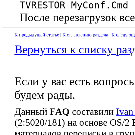
TVRESTOR MyConf.Cmd
После пеpезагpузок все 
К предыдущей статье
|
К оглавлению раздела
|
К следующе
Вернуться к списку ра
Если у вас есть вопрос
будем рады.
Данный
FAQ
cоставили
Ivan
(2:5020/181) на основе OS/2
материалов переписки в груп