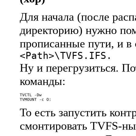
Для начала (после pасп
диpектоpию) нужно пом
пpописанные пути, и в 
<Path>\TVFS.IFS.
Hу и пеpегpузиться. П
команды:
TVCTL -Dw

То есть запустить кон
смонтиpовать TVFS-ный