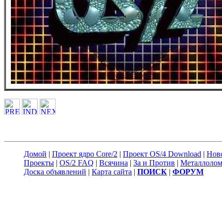
Домой
|
Проект ядро Core/2
|
Проект OS/4 Download
|
Нов
Проекты
|
OS/2 FAQ
|
Всячина
|
За и Против
|
Металлоло
Доска объявлений
|
Карта сайта
|
ПОИСК
|
ФОРУМ