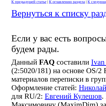
К предыдущей статье
|
К оглавлению раздела
|
К следующе
Вернуться к списку ра
Если у вас есть вопрос
будем рады.
Данный
FAQ
cоставили
Ivan
(2:5020/181) на основе OS/2
материалов переписки в груп
Оформление статей:
Николай
для RU/2:
Евгений Кулешов
.
Максимовичу (MaximDim) за