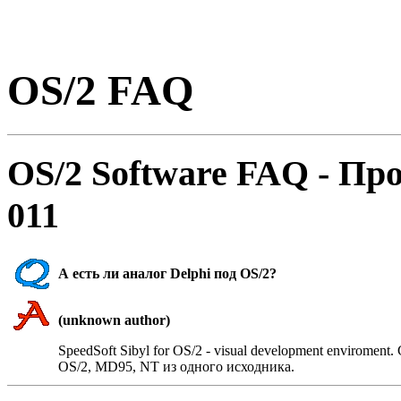
OS/2 FAQ
OS/2 Software FAQ - Пp
011
А есть ли аналог Delphi под OS/2?
(unknown author)
SpeedSoft Sibyl for OS/2 - visual development envirome
OS/2, MD95, NT из одного исходника.