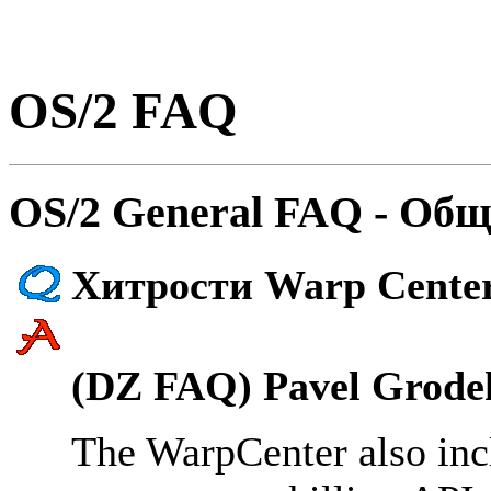
OS/2 FAQ
OS/2 General FAQ - Общ
Хитрости Warp Cente
(DZ FAQ) Pavel Grodek
The WarpCenter also incl