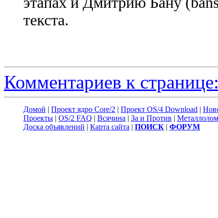
этапах и Дмитрию Бану (bans
текста.
Комментариев к странице:
Домой
|
Проект ядро Core/2
|
Проект OS/4 Download
|
Нов
Проекты
|
OS/2 FAQ
|
Всячина
|
За и Против
|
Металлоло
Доска объявлений
|
Карта сайта
|
ПОИСК
|
ФОРУМ