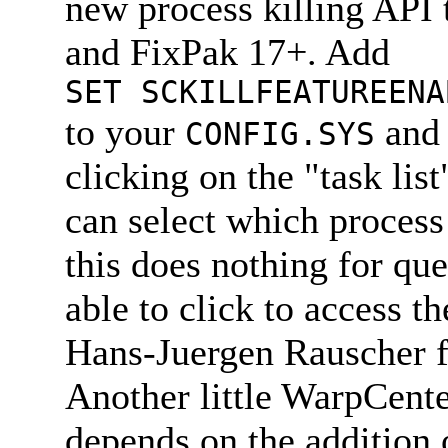
new process killing API
and FixPak 17+. Add
SET SCKILLFEATUREENA
to your
and 
CONFIG.SYS
clicking on the "task lis
can select which process 
this does nothing for qu
able to click to access t
Hans-Juergen Rauscher fo
Another little WarpCente
depends on the addition