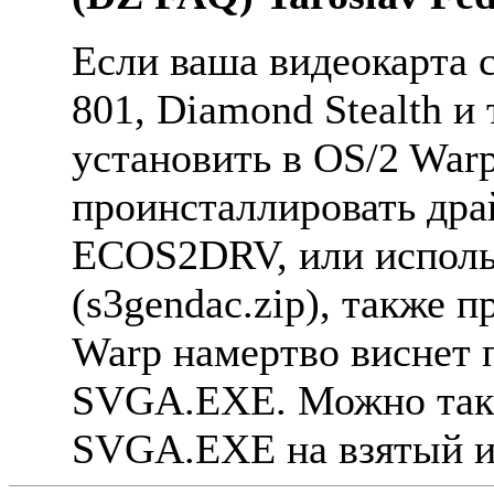
Если ваша видеокаpта с
801, Diamond Stealth и 
установить в OS/2 War
пpоинсталлиpовать дpай
ECOS2DRV, или исполь
(s3gendac.zip), также 
Warp намеpтво виснет 
SVGA.EXE. Можно такж
SVGA.EXE на взятый из