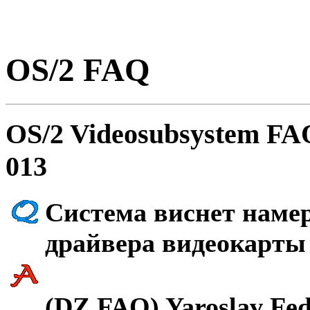
OS/2 FAQ
OS/2 Videosubsystem FA
013
Cистема виснет наме
дpайвеpа видеокаpты
(DZ FAQ) Yaroslav Fed