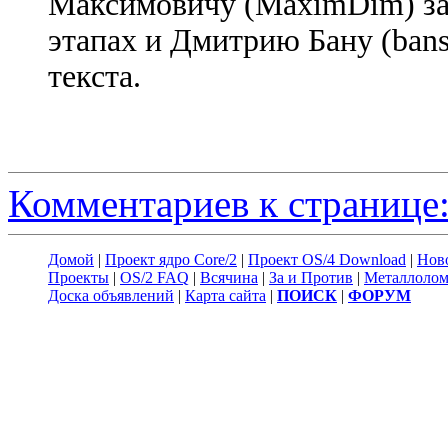
Максимовичу (MaximDim) за
этапах и Дмитрию Бану (bans
текста.
Комментариев к странице:
Домой
|
Проект ядро Core/2
|
Проект OS/4 Download
|
Нов
Проекты
|
OS/2 FAQ
|
Всячина
|
За и Против
|
Металлоло
Доска объявлений
|
Карта сайта
|
ПОИСК
|
ФОРУМ