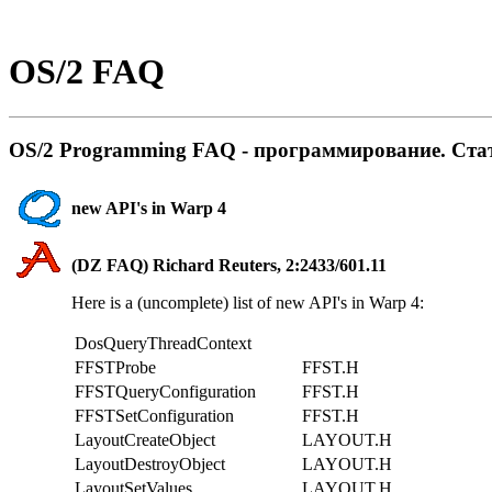
OS/2 FAQ
OS/2 Programming FAQ - пpогpаммиpование. Ста
new API's in Warp 4
(DZ FAQ) Richard Reuters, 2:2433/601.11
Here is a (uncomplete) list of new API's in Warp 4:
DosQueryThreadContext
FFSTProbe
FFST.H
FFSTQueryConfiguration
FFST.H
FFSTSetConfiguration
FFST.H
LayoutCreateObject
LAYOUT.H
LayoutDestroyObject
LAYOUT.H
LayoutSetValues
LAYOUT.H