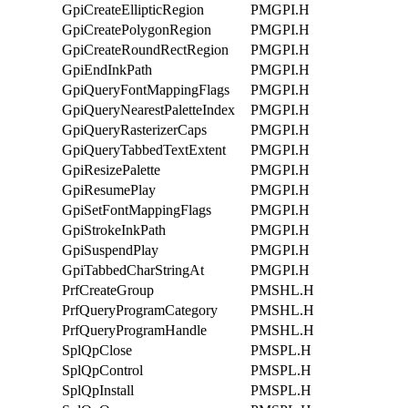
GpiCreateEllipticRegion
PMGPI.H
GpiCreatePolygonRegion
PMGPI.H
GpiCreateRoundRectRegion
PMGPI.H
GpiEndInkPath
PMGPI.H
GpiQueryFontMappingFlags
PMGPI.H
GpiQueryNearestPaletteIndex
PMGPI.H
GpiQueryRasterizerCaps
PMGPI.H
GpiQueryTabbedTextExtent
PMGPI.H
GpiResizePalette
PMGPI.H
GpiResumePlay
PMGPI.H
GpiSetFontMappingFlags
PMGPI.H
GpiStrokeInkPath
PMGPI.H
GpiSuspendPlay
PMGPI.H
GpiTabbedCharStringAt
PMGPI.H
PrfCreateGroup
PMSHL.H
PrfQueryProgramCategory
PMSHL.H
PrfQueryProgramHandle
PMSHL.H
SplQpClose
PMSPL.H
SplQpControl
PMSPL.H
SplQpInstall
PMSPL.H