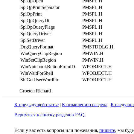
SplQpOpen
PMSPL.H
SplQpPrintSeparator
PMSPL.H
SplQpPrint
PMSPL.H
SplQpQueryDt
PMSPL.H
SplQpQueryFlags
PMSPL.H
SplQueryDriver
PMSPL.H
SplSetDriver
PMSPL.H
DrgQueryFormat
PMSTDDLG.H
WinQueryClipRegion
PMWIN.H
WinSetClipRegion
PMWIN.H
WinNotebookButtonFromID
WPOBJECT.H
WinWaitForShell
WPOBJECT.H
ShlGetUserWordPtr
WPOBJECT.H
Groeten Richard
К предыдущей статье
|
К оглавлению раздела
|
К следующе
Вернуться к списку разделов FAQ
.
Если у вас есть вопросы или пожелания,
пишите
, мы буд