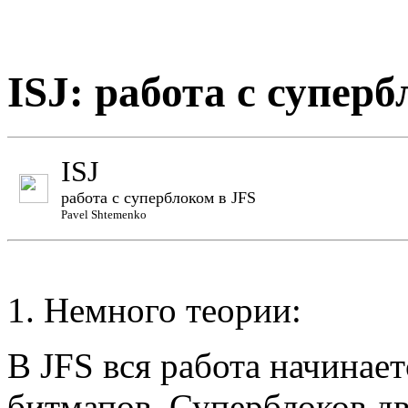
ISJ: работа с супер
ISJ
работа с суперблоком в JFS
Pavel Shtemenko
1. Немного теории:
В JFS вся работа начинае
битмапов. Суперблоков дв