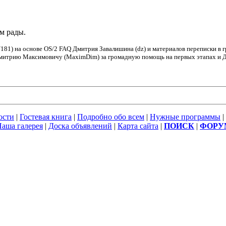
ем рады.
181) на основе OS/2 FAQ Дмитрия Завалишина (dz) и материалов переписки в 
Дмитрию Максимовичу (MaximDim) за громадную помощь на первых этапах и Дм
ости
|
Гостевая книга
|
Подробно обо всем
|
Нужные программы
|
аша галерея
|
Доска объявлений
|
Карта сайта
|
ПОИСК
|
ФОРУ