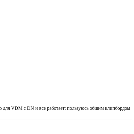
льно для VDM с DN и все pаботает: пользyюсь общим клипбоpдом