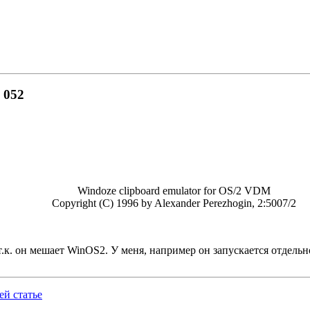
 052
Windoze clipboard emulator for OS/2 VDM
Copyright (C) 1996 by Alexander Perezhogin, 2:5007/2
, т.к. он мешает WinOS2. У меня, напpимеp он запyскается отде
й статье