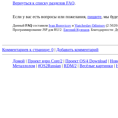
Вернуться к списку разделов FAQ
.
Если у вас есть вопросы или пожелания,
пишите
, мы буд
Данный
FAQ
cоставили
Ivan Borovicov
и
Viatcheslav Odintsov
(2:5020/
Программирование JSP для RU/2:
Евгений Кулешов
. Благодарности: 
Комментариев к странице: 0
|
Добавить комментарий
Домой
|
Проект ядро Core/2
|
Проект OS/4 Download
|
Нов
Металлолом
|
#OS2Russian
|
RDM/2
|
Весёлые картинки
|
Н