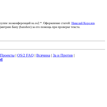
группе эхоконференций su.os2.*. Оформление статей:
Николай Королев
.
итрию Бану (banshee) за его помощь при проверке текста.
Проекты
|
OS/2 FAQ
|
Всячина
|
За и Против
|
М