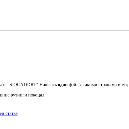
, искать "SIOCADDRT" Hашлась
один
файл с такими строками внутр
шние рутинги покоцал.
й статье