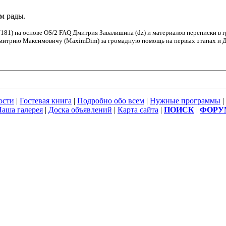
ем рады.
181) на основе OS/2 FAQ Дмитрия Завалишина (dz) и материалов переписки в 
Дмитрию Максимовичу (MaximDim) за громадную помощь на первых этапах и Дм
ости
|
Гостевая книга
|
Подробно обо всем
|
Нужные программы
|
аша галерея
|
Доска объявлений
|
Карта сайта
|
ПОИСК
|
ФОРУ