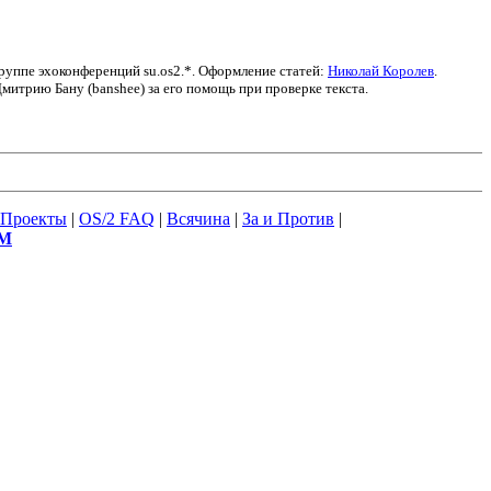
группе эхоконференций su.os2.*. Оформление статей:
Николай Королев
.
итрию Бану (banshee) за его помощь при проверке текста.
Проекты
|
OS/2 FAQ
|
Всячина
|
За и Против
|
М