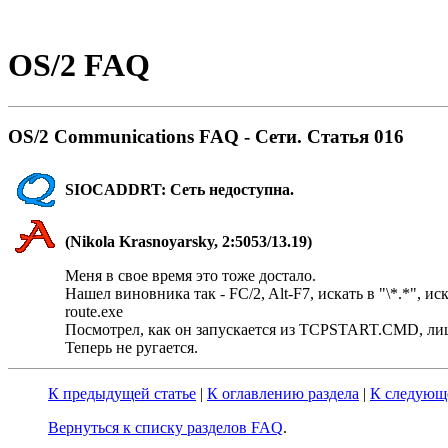
OS/2 FAQ
OS/2 Communications FAQ - Cети. Статья 016
SIOCADDRT: Сеть недоступна.
(Nikola Krasnoyarsky, 2:5053/13.19)
Меня в свое время это тоже достало.
Hашел виновника так - FC/2, Alt-F7, искать в "\*.*"
route.exe
Посмотрел, как он запускается из TCPSTART.CMD, ли
Теперь не ругается.
К предыдущей статье
|
К оглавлению раздела
|
К следующе
Вернуться к списку разделов FAQ
.