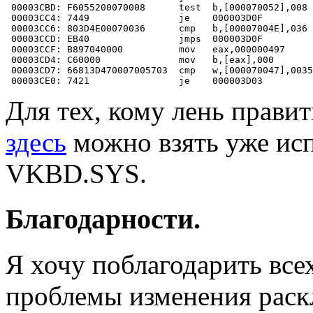
 00003CBD: F6055200070008      test  b,[000070052],008

 00003CC4: 7449                je    000003D0F

 00003CC6: 803D4E00070036      cmp   b,[00007004E],036 
 00003CCD: EB40                jmps  000003D0F         
 00003CCF: B897040000          mov   eax,000000497

 00003CD4: C60000              mov   b,[eax],000

 00003CD7: 66813D470007005703  cmp   w,[000070047],0035
Для тех, кому лень прави
здесь
можно взять уже и
VKBD.SYS.
Благодарности.
Я хочу поблагодарить все
проблемы изменения раск