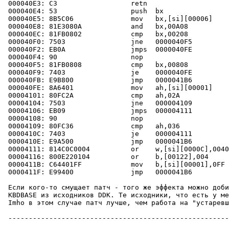
 000040E3: C3                  retn                    
 000040E4: 53                  push  bx

 000040E5: 8B5C06              mov   bx,[si][00006]

 000040E8: 81E3080A            and   bx,00A08

 000040EC: 81FB0802            cmp   bx,00208

 000040F0: 7503                jne   0000040F5

 000040F2: EB0A                jmps  0000040FE

 000040F4: 90                  nop

 000040F5: 81FB0808            cmp   bx,00808

 000040F9: 7403                je    0000040FE

 000040FB: E9B800              jmp   0000041B6

 000040FE: 8A6401              mov   ah,[si][00001]

 00004101: 80FC2A              cmp   ah,02A

 00004104: 7503                jne   000004109

 00004106: EB09                jmps  000004111

 00004108: 90                  nop

 00004109: 80FC36              cmp   ah,036

 0000410C: 7403                je    000004111

 0000410E: E9A500              jmp   0000041B6

 00004111: 814C0C0004          or    w,[si][0000C],0040
 00004116: 800E220104          or    b,[00122],004     
 0000411B: C64401FF            mov   b,[si][00001],0FF 
 0000411F: E99400              jmp   0000041B6

 Если кого-то смущает патч - того же эффекта можно доби
 KBDBASE из исходников DDK. Те исходники, что есть у ме
 Imho в этом случае патч лучше, чем работа на "устаревш
 ------------------------------------------------------