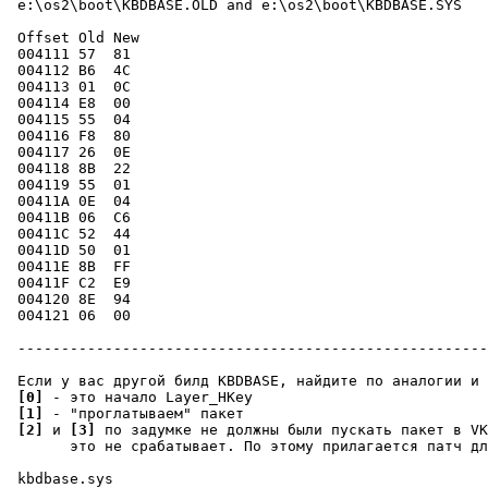
 e:\os2\boot\KBDBASE.OLD and e:\os2\boot\KBDBASE.SYS

 Offset Old New

 004111 57  81

 004112 B6  4C

 004113 01  0C

 004114 E8  00

 004115 55  04

 004116 F8  80

 004117 26  0E

 004118 8B  22

 004119 55  01

 00411A 0E  04

 00411B 06  C6

 00411C 52  44

 00411D 50  01

 00411E 8B  FF

 00411F C2  E9

 004120 8E  94

 004121 06  00

 ------------------------------------------------------
 Если у вас другой билд KBDBASE, найдите по аналогии и 
[0]
 - это начало Layer_HKey

[1]
 - "проглатываем" пакет

[2]
 и 
[3]
 по задумке не должны были пускать пакет в VK
       это не срабатывает. По этому прилагается патч дл
 kbdbase.sys
