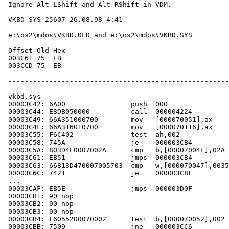
 Ignore Alt-LShift and Alt-RShift in VDM.

 VKBD SYS 25607 26.08.98 4:41

 e:\os2\mdos\VKBD.OLD and e:\os2\mdos\VKBD.SYS

 Offset Old Hex

 003C61 75  EB

 003CCD 75  EB

 ------------------------------------------------------
 vkbd.sys

 00003C42: 6A00                push  000

 00003C44: E8DB050000          call  000004224

 00003C49: 66A351000700        mov   [000070051],ax

 00003C4F: 66A316010700        mov   [000070116],ax

 00003C55: F6C402              test  ah,002

 00003C58: 745A                je    000003CB4

 00003C5A: 803D4E0007002A      cmp   b,[00007004E],02A 
 00003C61: EB51                jmps  000003CB4

 00003C63: 66813D470007005703  cmp   w,[000070047],0035
 00003C6C: 7421                je    000003C8F

 ...

 00003CAF: EB5E                jmps  000003D0F

 00003CB1: 90 nop

 00003CB2: 90 nop

 00003CB3: 90 nop

 00003CB4: F6055200070002      test  b,[000070052],002

 00003CBB: 7509                jne   000003CC6
