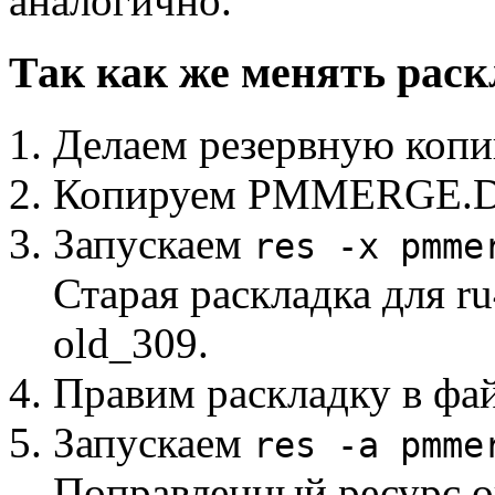
аналогично.
Так как же менять раск
Делаем резервную к
Копируем PMMERGE.DLL
Запускаем
res -x pmme
Старая раскладка для r
old_309.
Правим раскладку в фа
Запускаем
res -a pmme
Поправленный ресурс ок