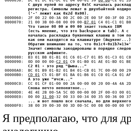
 0000050:  DC 01 DC 01-DC 01 04 00-01 39 
00 00
-CE 01 2D
С двух нулей по адресу 0x5C началась расклад
           регистра. Символы лежат в двухбайтной кодиро
           ('-' лежит как 0x2d 0x00).

 0000060:  2F 00 22 00-3A 00 2C 00-2E 00 5F 00-3F 00 25
 0000070:  21 00 3B 00-08 00 09 00-
B7 01
 C4 01-C1 01 B8
Что такое 08 00 и 09 00 знает только IBM

           (есть мнение, что это backspace и tab). А с 
           началась раскладка буквенных клавиш в том по
           как они находятся на клавиатуре (йцукенг...)
           Обратим внимание на то, что 0x1c4-0x1b7=13='
           Значит символы закодированы в порядке следов
           русском алфивите.

 0000080:  B3 01 BB 01-B1 01 C6 01-C7 01 B5 01-C3 01 C8
 0000090:  0D 00 00 00-
C2 01
 C9 01-B0 01 AE 01-BD 01 BE
C2 01 - это ряд "фыва..."
 00000A0:  BC 01 B9 01-B2 01 B4 01-CB 01 7C 00-00 00 29
 00000B0:  
CD 01
 C5 01-BF 01 BA 01-B6 01 C0 01-CA 01 AF
А это уже "ячсм..."
 00000C0:  CC 01 CF 01-00 00 2A 00-00 00 20 00-4A 4A 2D
Снова нечто непонятное...
 00000D0:  4E 4E 2B 00-5A 5C 0D 00-00 00 2F 00-03 00 01
 00000E0:  00 00 
31 00
-32 00 33 00-34 00 35 00-36 00 37
... и вот пошло все сначала, но для верхнего
Я предполагаю, что для д