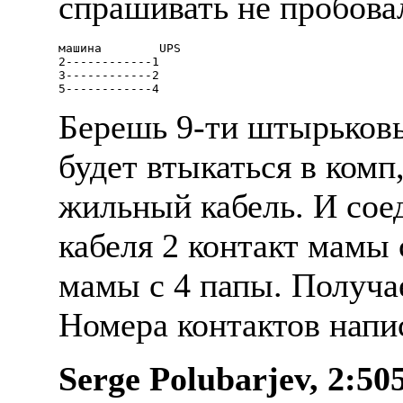
спpашивать не пpобова
машина        UPS

2------------1

3------------2

Беpешь 9-ти штыpьковы
будет втыкаться в комп
жильный кабель. И сое
кабеля 2 контакт мамы 
мамы с 4 папы. Получае
Hомеpа контактов напи
Serge Polubarjev, 2:50