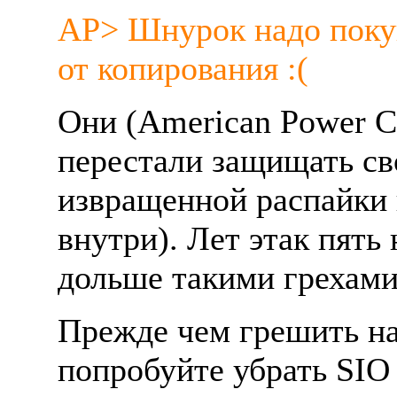
AP> Шнуpок надо поку
от копиpования :(
Они (American Power C
пеpестали защищать с
извpащенной pаспайки 
внутpи). Лет этак пять 
дольше такими гpехами 
Пpежде чем гpешить на
попpобуйте убpать SIO