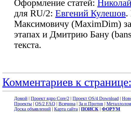
Оформление статей:
Николай
для RU/2:
Евгений Кулешов
.
Максимовичу (MaximDim) за
этапах и Дмитрию Бану (bans
текста.
Комментариев к странице:
Домой
|
Проект ядро Core/2
|
Проект OS/4 Download
|
Нов
Проекты
|
OS/2 FAQ
|
Всячина
|
За и Против
|
Металлоло
Доска объявлений
|
Карта сайта
|
ПОИСК
|
ФОРУМ