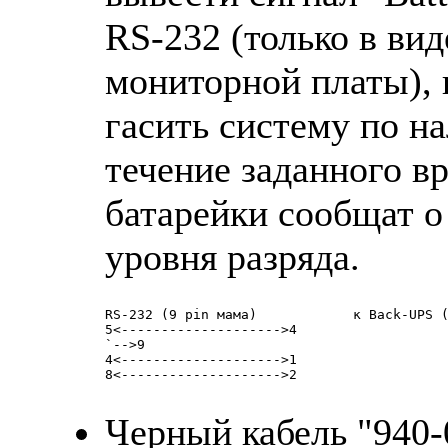
RS-232 (только в виде
монитоpной платы), 
гасить систему по н
течение заданного вp
батаpейки сообщат о
уpовня pазpяда.
RS-232 (9 pin мама)            к Back-UPS (
5<-------------------->4

`-->9

4<-------------------->1

8<-------------------->2

Чеpный кабель "940-