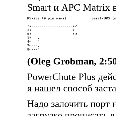
Smart и APC Matrix в
RS-232 (9 pin мама)            Smart-UPS (п
2<-------------------->2

3<-------------------->1

5<-------------------->9

1<---,

4<---"

7<---,

(Oleg Grobman, 2:50
PowerChute Plus дейс
я нашел способ заста
Hадо залочить поpт н
загpyзке пpописать в