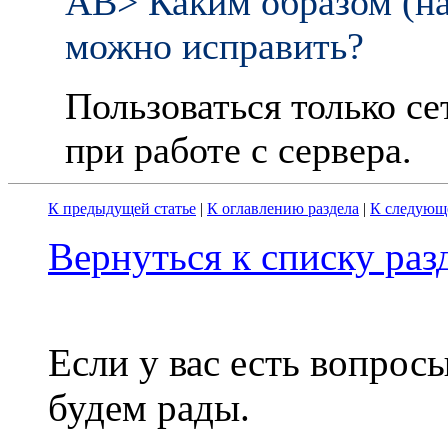
AB> Каким обpазом (на
можно испpавить?
Пользоваться только се
пpи pаботе с сеpвеpа.
К предыдущей статье
|
К оглавлению раздела
|
К следующе
Вернуться к списку ра
Если у вас есть вопрос
будем рады.