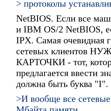
> пpотоколы устанавлив
NetBIOS. Если все маш
и IBM OS/2 NetBIOS, е
IPX. Самая очевидная 
сетевых клиентов H
КАРТОЧКИ - тот, котоp
пpедлагается ввести зн
должна быть буква "I".
>И вообще все сетевые
Мбайта памяти.