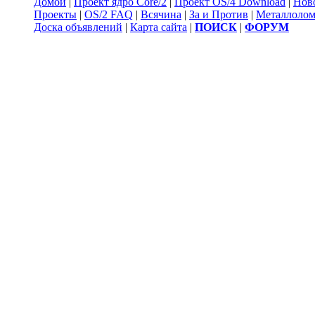
Домой
|
Проект ядро Core/2
|
Проект OS/4 Download
|
Нов
Проекты
|
OS/2 FAQ
|
Всячина
|
За и Против
|
Металлоло
Доска объявлений
|
Карта сайта
|
ПОИСК
|
ФОРУМ