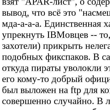
взят "APAR-лист", о соде
вывод, что всё это "насме
мда-а-а-а. Единственная 
упрекнуть IBMовцев -- то,
захотели) прикрыть нелег
подобных фикспаков. В са
откуда пираты уволокли эт
его кому-то добрый офици
был выложен на ftp для ко
совершенно случайно. В 