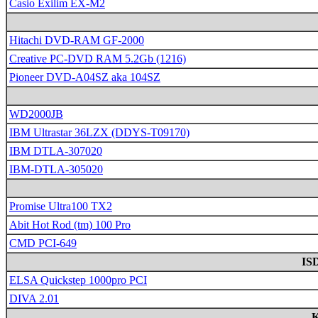
Casio Exilim EX-M2
Hitachi DVD-RAM GF-2000
Creative PC-DVD RAM 5.2Gb (1216)
Pioneer DVD-A04SZ aka 104SZ
WD2000JB
IBM Ultrastar 36LZX (DDYS-T09170)
IBM DTLA-307020
IBM-DTLA-305020
Promise Ultra100 TX2
Abit Hot Rod (tm) 100 Pro
CMD PCI-649
IS
ELSA Quickstep 1000pro PCI
DIVA 2.01