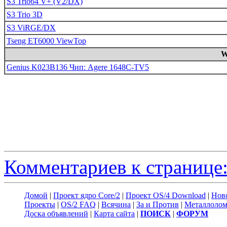
S3 Trio64 V+ (V2/DX)
S3 Trio 3D
S3 ViRGE/DX
Tseng ET6000 ViewTop
W
Genius K023B136 Чип: Agere 1648C-TV5
Комментариев к странице:
Домой
|
Проект ядро Core/2
|
Проект OS/4 Download
|
Нов
Проекты
|
OS/2 FAQ
|
Всячина
|
За и Против
|
Металлоло
Доска объявлений
|
Карта сайта
|
ПОИСК
|
ФОРУМ