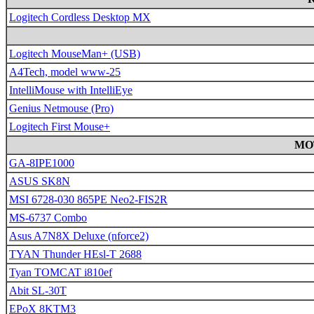
Logitech Cordless Desktop MX
Logitech MouseMan+ (USB)
A4Tech, model www-25
IntelliMouse with IntelliEye
Genius Netmouse (Pro)
Logitech First Mouse+
MO
GA-8IPE1000
ASUS SK8N
MSI 6728-030 865PE Neo2-FIS2R
MS-6737 Combo
Asus A7N8X Deluxe (nforce2)
TYAN Thunder HEsl-T 2688
Tyan TOMCAT i810ef
Abit SL-30T
EPoX 8KTM3