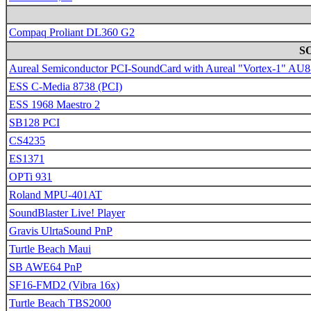
Compaq Proliant DL360 G2
S
Aureal Semiconductor PCI-SoundCard with Aureal "Vortex-1" AU
ESS C-Media 8738 (PCI)
ESS 1968 Maestro 2
SB128 PCI
CS4235
ES1371
OPTi 931
Roland MPU-401AT
SoundBlaster Live! Player
Gravis UlrtaSound PnP
Turtle Beach Maui
SB AWE64 PnP
SF16-FMD2 (Vibra 16x)
Turtle Beach TBS2000