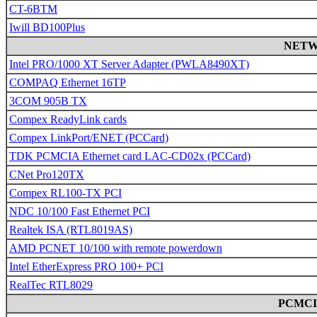
CT-6BTM
Iwill BD100Plus
NETW
Intel PRO/1000 XT Server Adapter (PWLA8490XT)
COMPAQ Ethernet 16TP
3COM 905B TX
Compex ReadyLink cards
Compex LinkPort/ENET (PCCard)
TDK PCMCIA Ethernet card LAC-CD02x (PCCard)
CNet Pro120TX
Compex RL100-TX PCI
NDC 10/100 Fast Ethernet PCI
Realtek ISA (RTL8019AS)
AMD PCNET 10/100 with remote powerdown
Intel EtherExpress PRO 100+ PCI
RealTec RTL8029
PCMCI