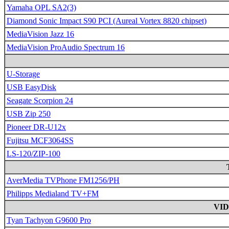
Yamaha OPL SA2(3)
Diamond Sonic Impact S90 PCI (Aureal Vortex 8820 chipset)
MediaVision Jazz 16
MediaVision ProAudio Spectrum 16
U-Storage
USB EasyDisk
Seagate Scorpion 24
USB Zip 250
Pioneer DR-U12x
Fujitsu MCF3064SS
LS-120/ZIP-100
AverMedia TVPhone FM1256/PH
Philipps Medialand TV+FM
VI
Tyan Tachyon G9600 Pro