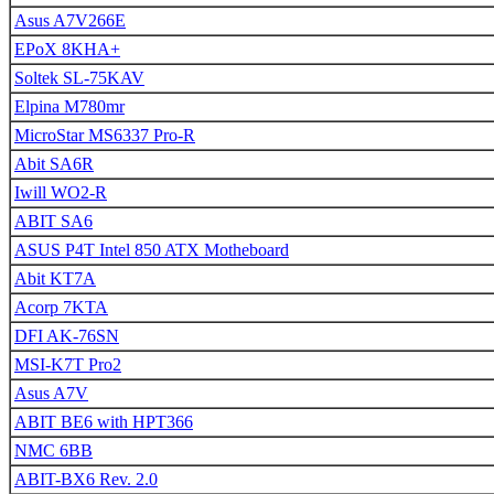
Asus A7V266E
EPoX 8KHA+
Soltek SL-75KAV
Elpina M780mr
MicroStar MS6337 Pro-R
Abit SA6R
Iwill WO2-R
ABIT SA6
ASUS P4T Intel 850 ATX Motheboard
Abit KT7A
Acorp 7KTA
DFI AK-76SN
MSI-K7T Pro2
Asus A7V
ABIT BE6 with HPT366
NMC 6BB
ABIT-BX6 Rev. 2.0