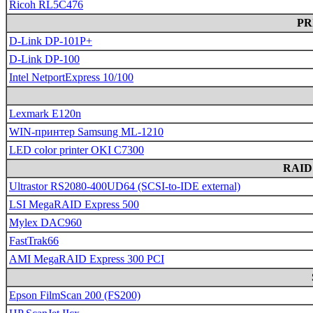
Ricoh RL5C476
PR
D-Link DP-101P+
D-Link DP-100
Intel NetportExpress 10/100
Lexmark E120n
WIN-принтер Samsung ML-1210
LED color printer OKI C7300
RAID
Ultrastor RS2080-400UD64 (SCSI-to-IDE external)
LSI MegaRAID Express 500
Mylex DAC960
FastTrak66
AMI MegaRAID Express 300 PCI
Epson FilmScan 200 (FS200)