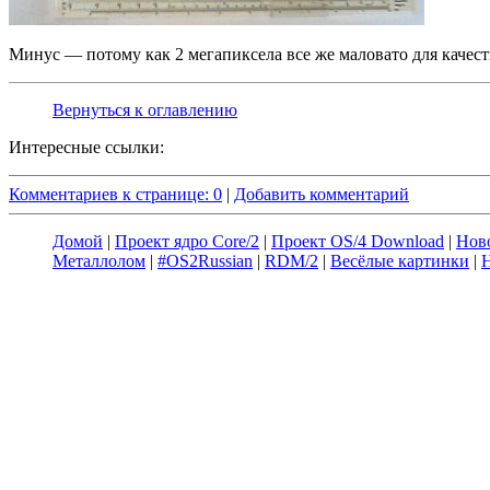
Минус — потому как 2 мегапиксела все же маловато для качес
Вернуться к оглавлению
Интересные ссылки:
Комментариев к странице: 0
|
Добавить комментарий
Домой
|
Проект ядро Core/2
|
Проект OS/4 Download
|
Нов
Металлолом
|
#OS2Russian
|
RDM/2
|
Весёлые картинки
|
Н