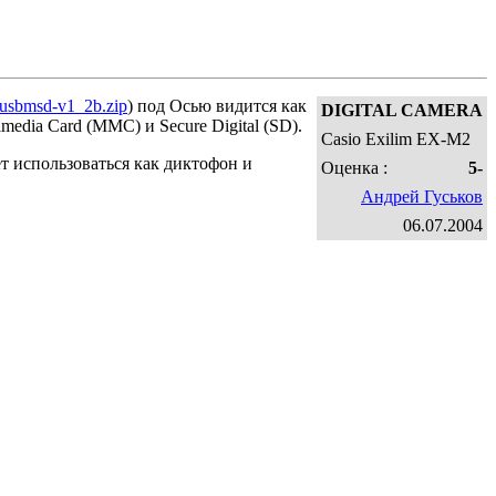
usbmsd-v1_2b.zip
) под Осью видится как
DIGITAL CAMERA
media Card (MMC) и Secure Digital (SD).
Casio Exilim EX-M2
т использоваться как диктофон и
Оценка :
5-
Андрей Гуськов
06.07.2004