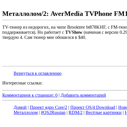
Металлолом/2: AverMedia TVPhone FM
TV-тюнер из недорогих, на чипе Brooktree bt878KHF, с FM-тюн
поддерживается). Но работает с
TVShow
(начиная с версии 0.
твердую 4. Сам тюнер мне обошелся в $40.
Вернуться к оглавлению
Интересные ссылки:
Комментариев к странице: 0
|
Добавить комментарий
Домой
|
Проект ядро Core/2
|
Проект OS/4 Download
|
Нов
Металлолом
|
#OS2Russian
|
RDM/2
|
Весёлые картинки
|
Н