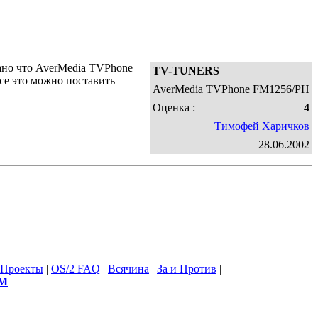
ано что AverMedia TVPhone
TV-TUNERS
все это можно поставить
AverMedia TVPhone FM1256/PH
Оценка :
4
Тимофей Харичков
28.06.2002
Проекты
|
OS/2 FAQ
|
Всячина
|
За и Против
|
М