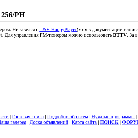
1256/PH
ером. Не завелся с
T&V HappyPlayer
(хотя в документации напис
29). Для управления FM-тюнером можно использовать
BTTV
. За 
ости
|
Гостевая книга
|
Подробно обо всем
|
Нужные программы
|
аша галерея
|
Доска объявлений
|
Карта сайта
|
ПОИСК
|
ФОРУ