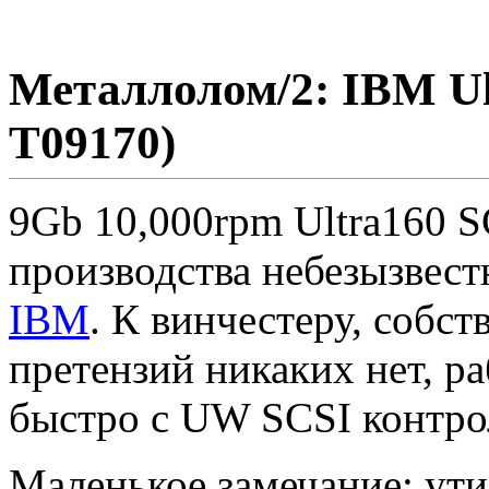
Металлолом/2: IBM Ul
T09170)
9Gb 10,000rpm Ultra160 S
производства небезызвес
IBM
. К винчестеру, собст
претензий никаких нет, ра
быстро с UW SCSI контр
Маленькое замечание: утил