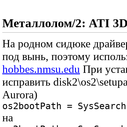
Металлолом/2: ATI 3
На родном сидюке драйвер
под вынь, поэтому исполь
hobbes.nmsu.edu
При уста
исправить disk2\os2\setup
Aurora)
os2bootPath = SysSearch
на