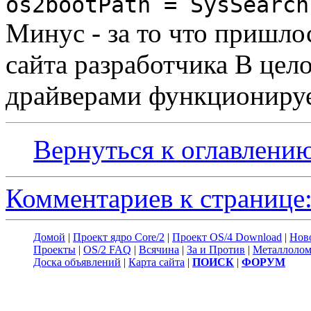
os2bootPath = SysSearch
Минус - за то что пришло
сайта разработчика В цел
драйверами функционируе
Вернуться к оглавлени
Комментариев к странице:
Домой
|
Проект ядро Core/2
|
Проект OS/4 Download
|
Нов
Проекты
|
OS/2 FAQ
|
Всячина
|
За и Против
|
Металлоло
Доска объявлений
|
Карта сайта
|
ПОИСК
|
ФОРУМ