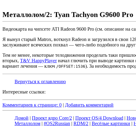
Металлолом/2: Tyan Tachyon G9600 Pro
Видеокарта на чипcете ATI Radeon 9600 Pro (см. описание на с
Я вынул старый Matrox, воткнул Radeon и загрузился в свои 12
заслуживают всяческих похвал — чего-либо подобного на друг
Тем не менее, некоторые телодвижения проделать таки пришло
вторых,
T&V HappyPlayer
начал глючить при выводе картинки 
вариант лечения — ключ
). За необходимость про
/OFFSET:1536
Вернуться к оглавлению
Интересные ссылки:
Комментариев к странице: 0
|
Добавить комментарий
Домой
|
Проект ядро Core/2
|
Проект OS/4 Download
|
Нов
Металлолом
|
#OS2Russian
|
RDM/2
|
Весёлые картинки
|
Н