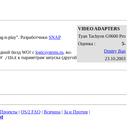
VIDEO ADAPTERS
Tyan Tachyon G9600 Pro
ug-n-play". Разработчики
SNAP
Оценка :
5-
Dmitry Ban
едний билд WO! c
logicsystems.ru
, во-
к параметрам запуска (другой
UF /IDLE
23.10.2003
Проекты
|
OS/2 FAQ
|
Всячина
|
За и Против
|
М