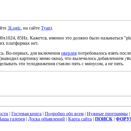
айте
3Logic
, на сайте
Tyan
).
80x1024, 85Hz. Кажется, именно это должно было называться "pl
их платформах нет.
сь. Во-первых, для включения
оверлея
потребовалось взять посл
(выводил картинку мимо окна), что вылечилось добавлением
/B
делывать эти телодвижения ставлю пять с минусом, а не пять.
ости
|
Гостевая книга
|
Подробно обо всем
|
Нужные программы
|
аша галерея
|
Доска объявлений
|
Карта сайта
|
ПОИСК
|
ФОРУ