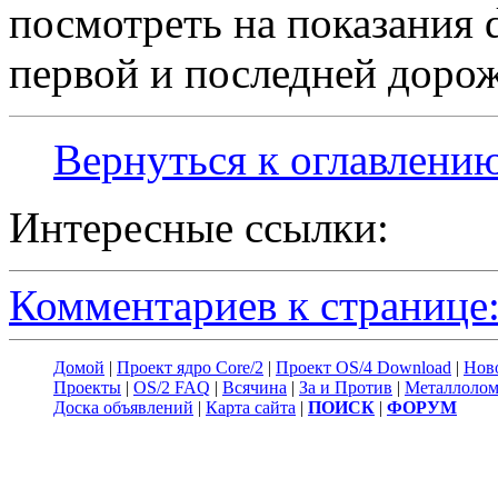
посмотреть на показания d
первой и последней дорож
Вернуться к оглавлени
Интересные ссылки:
Комментариев к странице:
Домой
|
Проект ядро Core/2
|
Проект OS/4 Download
|
Нов
Проекты
|
OS/2 FAQ
|
Всячина
|
За и Против
|
Металлоло
Доска объявлений
|
Карта сайта
|
ПОИСК
|
ФОРУМ