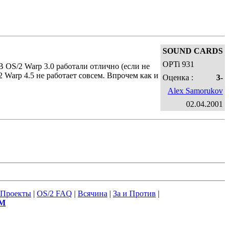
SOUND CARDS
OPTi 931
В OS/2 Warp 3.0 работали отлично (если не
2 Warp 4.5 не работает совсем. Впрочем как и
Оценка :
3-
Alex Samorukov
02.04.2001
Проекты
|
OS/2 FAQ
|
Всячина
|
За и Против
|
М