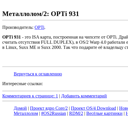
Металлолом/2: OPTi 931
Производитель:
OPTi
.
OPTi 931
- это ISA карта, построенная на чипсете от OPTi. Дра
считать отсутствия FULL DUPLEX), в OS/2 Warp 4.0 работали
в Linux, Suxx ME и Suxx 2000. Так что подарите её владельцу с
Вернуться к оглавлению
Интересные ссылки:
Комментариев к странице: 1
|
Добавить комментарий
Домой
|
Проект ядро Core/2
|
Проект OS/4 Download
|
Нов
Металлолом
|
#OS2Russian
|
RDM/2
|
Весёлые картинки
|
Н