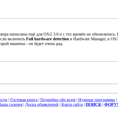
йвера написаны ещё для OS/2 3.0 и с тех времён не обновлялись. 
 если включить
Full hardware detection
в Hardware Manager, в OS/
тарой машины - он будет очень рад.
ости
|
Гостевая книга
|
Подробно обо всем
|
Нужные программы
|
аша галерея
|
Доска объявлений
|
Карта сайта
|
ПОИСК
|
ФОРУ