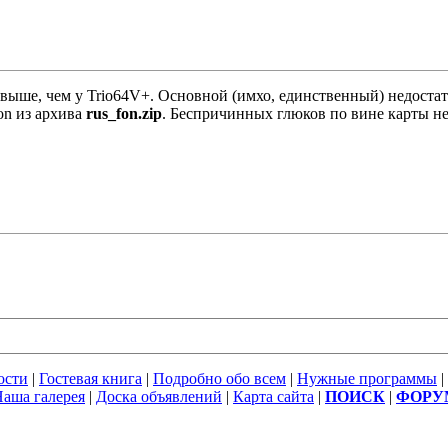
 выше, чем у Trio64V+. Основной (имхо, единственный) недоста
on из архива
rus_fon.zip
. Беспричинных глюков по вине карты не 
ости
|
Гостевая книга
|
Подробно обо всем
|
Нужные программы
|
аша галерея
|
Доска объявлений
|
Карта сайта
|
ПОИСК
|
ФОРУ