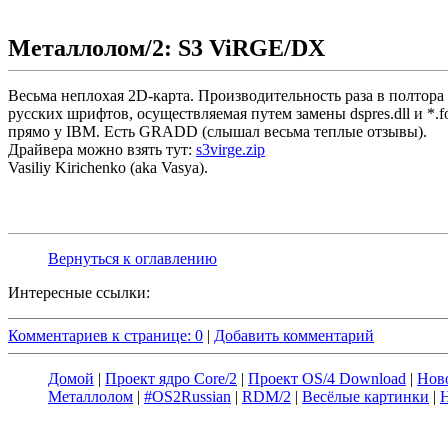
Металлолом/2: S3 ViRGE/DX
Весьма неплохая 2D-карта. Производительность раза в полтора
русских шрифтов, осуществляемая путем замены dspres.dll и *.f
прямо у IBM. Есть GRADD (слышал весьма теплые отзывы).
Драйвера можно взять тут:
s3virge.zip
Vasiliy Kirichenko (aka Vasya).
Вернуться к оглавлению
Интересные ссылки:
Комментариев к странице: 0
|
Добавить комментарий
Домой
|
Проект ядро Core/2
|
Проект OS/4 Download
|
Нов
Металлолом
|
#OS2Russian
|
RDM/2
|
Весёлые картинки
|
Н