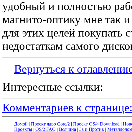
удобный и полностью рабо
магнито-оптику мне так и 
для этих целей покупать 
недостаткам самого дисков
Вернуться к оглавлени
Интересные ссылки:
Комментариев к странице:
Домой
|
Проект ядро Core/2
|
Проект OS/4 Download
|
Нов
Проекты
|
OS/2 FAQ
|
Всячина
|
За и Против
|
Металлоло