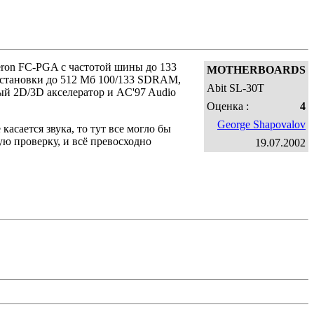
leron FC-PGA с частотой шины до 133
MOTHERBOARDS
установки до 512 Мб 100/133 SDRAM,
Abit SL-30T
ый 2D/3D акселератор и AC'97 Audio
Оценка :
4
George Shapovalov
асается звука, то тут все могло бы
ю проверку, и всё превосходно
19.07.2002