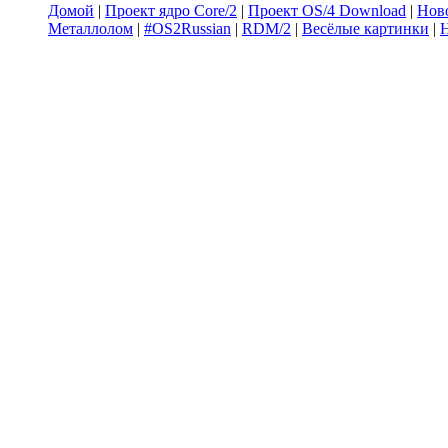
Домой
|
Проект ядро Core/2
|
Проект OS/4 Download
|
Нов
Металлолом
|
#OS2Russian
|
RDM/2
|
Весёлые картинки
|
Н