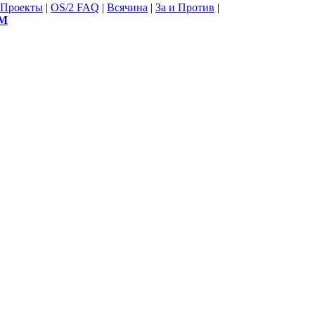
Проекты
|
OS/2 FAQ
|
Всячина
|
За и Против
|
М