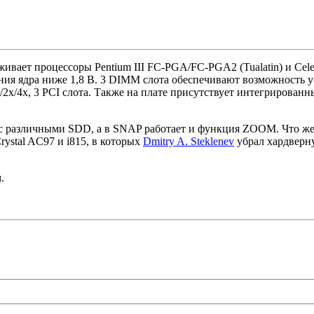
ерживает процессоры Pentium III FC-PGA/FC-PGA2 (Tualatin) и Ce
ния ядра ниже 1,8 В. 3 DIMM слота обеспечивают возможность 
2x/4x, 3 PCI слота. Также на плате присутствует интегрированн
т с различными SDD, а в SNAP работает и функция ZOOM. Что же к
rystal AC97 и i815, в которых
Dmitry A. Steklenev
убрал хардверну
.