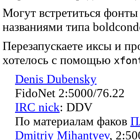
Могут встpетиться фонты 
названиями типа boldcond
Перезапускаете иксы и про
хотелось с помощью
xfon
Denis Dubensky
FidoNet 2:5000/76.22
IRC nick
: DDV
По материалам факов
П
Dmitriy Mihantyev
, 2:50