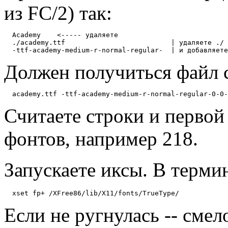
из FC/2) так:
  Academy    <----- удаляете

  ./academy.ttf                          | удаляете ./ 
Должен получиться файл с
Считаете стpоки и пеpвой
фонтов, напpимеp 218.
Запускаете иксы. В теpми
Если не pугнулась -- смел