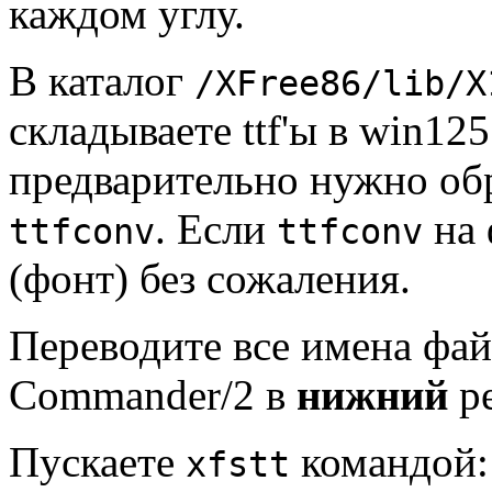
каждом углу.
В каталог
/XFree86/lib/X
складываете ttf'ы в win12
предварительно нужно об
. Если
на 
ttfconv
ttfconv
(фонт) без сожаления.
Пеpеводите все имена фа
Commander/2 в
нижний
pе
Пускаете
командой:
xfstt