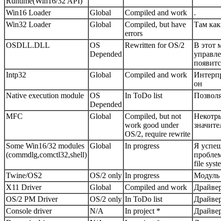
Runtime(Win16/32 API)
Win16 Loader
Global
Compiled and work
.
Win32 Loader
Global
Compiled, but have
Там как
errors
OSDLL.DLL
OS
Rewritten for OS/2
В этот 
Depended
управле
появитс
Intp32
Global
Compiled and work
Интерпр
он
Native execution module
OS
In ToDo list
Позволя
Depended
MFC
Global
Compiled, but not
Некотры
work good under
значите
OS/2, require rewrite
Some Win16/32 modules
Global
In progress
Я успеш
(commdlg,comctl32,shell)
проблем
file syst
Twine/OS2
OS/2 only
In progress
Модуль 
X11 Driver
Global
Compiled and work
Драйвер
OS/2 PM Driver
OS/2 only
In ToDo list
Драйвер
Console driver
N/A
In project *
Драйве