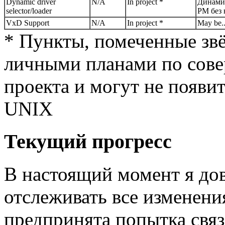
Dynamic driver
N/A
In project *
Динамич
selector/loader
PM без 
VxD Support
N/A
In project *
May be..
* Пункты, помеченные зв
личными планами по сов
проекта и могут не появи
UNIX
Текущий прогресс
В настоящий момент я до
отслеживать все изменения
предпринята попытка связ