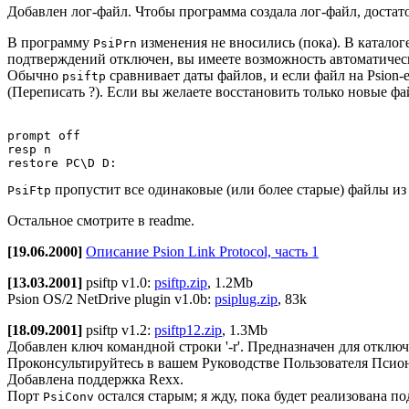
Добавлен лог-файл. Чтобы программа создала лог-файл, достат
В программу
изменения не вносились (пока). В каталог
PsiPrn
подтверждений отключен, вы имеете возможность автоматическ
Обычно
сравнивает даты файлов, и если файл на Psion-е 
psiftp
(Переписать ?). Если вы желаете восстановить только новые ф
prompt off

resp n

пропустит все одинаковые (или более старые) файлы из 
PsiFtp
Остальное смотрите в readme.
[19.06.2000]
Описание Psion Link Protocol, часть 1
[13.03.2001]
psiftp v1.0:
psiftp.zip
, 1.2Mb
Psion OS/2 NetDrive plugin v1.0b:
psiplug.zip
, 83k
[18.09.2001]
psiftp v1.2:
psiftp12.zip
, 1.3Mb
Добавлен ключ командной строки '-r'. Предназначен для отк
Проконсультируйтесь в вашем Руководстве Пользователя Псион
Добавлена поддержка Rexx.
Порт
остался старым; я жду, пока будет реализована п
PsiConv