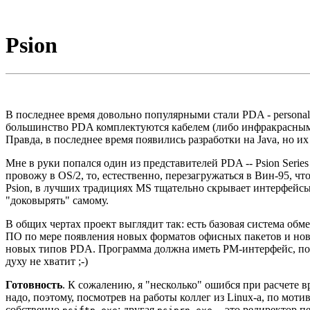
Psion
В последнее время довольно популярными стали PDA - personal 
большинство PDA комплектуются кабелем (либо инфракрасным 
Правда, в последнее время появились разработки на Java, но 
Мне в руки попался один из представителей PDA -- Psion Series
провожу в OS/2, то, естественно, перезагружаться в Вин-95, 
Psion, в лучших традициях MS тщательно скрывает интерфейс
"доковырять" самому.
В общих чертах проект выглядит так: есть базовая система обме
ПО по мере появления новых форматов офисных пакетов и но
новых типов PDA. Программа должна иметь PM-интерфейс, подд
духу не хватит ;-)
Готовность
. К сожалению, я "несколько" ошибся при расчете в
надо, поэтому, посмотрев на работы коллег из Linux-а, по моти
собственно
; другая
-- это редиректор п