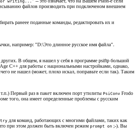
" -- это означает, что на Вашем Psion-е сели
or writing...
реписыванию файлов производить при подключеном внешнем
ебирать ранеее поданные команды, редактировать их и
вычки, например: "D:\Это длинное русское имя файла".
 других. В общем, я нашел у себя в программе psiftp большой
ualAge C++ для работы с национальными настройками, однако,
чего не нашел (может, плохо искал, поправьте если так). Таким
т.п.) Первый раз в пакет включен порт утилиты
Frodo
PsiConv
роме того, она имеет определенные проблемы с русским
для команд, работающих с многими файлами, таких как
try
, что при этом должен быть включен режим
;-). Вы
prompt on