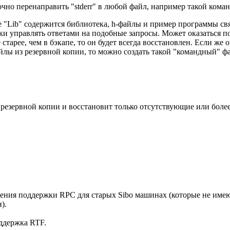
очно перенаправить "stderr" в любой файл, например такой кома
е "Lib" содержится библиотека, h-файлы и пример программы св
и управлять ответами на подобные запросы. Может оказаться по
старее, чем в бэкапе, то он будет всегда восстановлен. Если же о
айлы из резервной копии, то можно создать такой "командный" ф
резервной копии и восстановит только отсутствующие или более 
лючения поддержки RPC для старых Sibo машинах (которые не и
).
оддержка RTF.