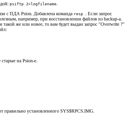
ндой:
.
psiftp 2>logfilename
язи с ПДА Psion. Добавлена команда
. Если запрос
resp
лезным, например, при восстановлении файлов из backup-а.
н такой же или новее, то вам будет выдан запрос "Overwrite ?"
айл:
старые на Psion-е.
меют правильно установленного SYS$RPCS.IMG.