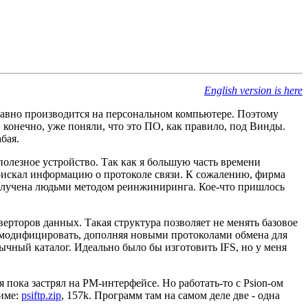
English version is here
ё равно производится на персональном компьютере. Поэтому
онечно, уже поняли, что это ПО, как правило, под Винды.
бая.
 полезное устройство. Так как я большую часть времени
 поискал информацию о протоколе связи. К сожалению, фирма
получена людьми методом реинжиниринга. Кое-что пришлось
нверторов данных. Такая структура позволяет не менять базовое
 модифицировать, дополняя новыми протоколами обмена для
чный каталог. Идеально было бы изготовить IFS, но у меня
 пока застрял на PM-интерфейсе. Но работать-то с Psion-ом
жиме:
psiftp.zip
, 157k. Программ там на самом деле две - одна