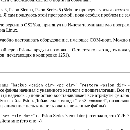
3, Psion Sienna, Psion Series 5 (5Mx не проверялся из-за отсутств
м"). Я сам пользуюсь этой программой, пока особых проблем не за
ю версиию OS2You, притянул из И-нета терминальную программу 
на Linux.
 удобно настраивать оборудование, имеющее COM-порт. Можно под
райверов Psion-а вряд-ли возможна. Остается только ждать пока
ов, печатающих в кодировке 1251).
анды:
"
"
,
"
backup <psion dir> <pc dir>
restore <psion dir> 
се файлы начиная с указанного каталога с подкаталогами. Все а
 (я надеюсь :-) полностью восстанавлявает все атрибуты файлов 
буты файла Psion. Добавлена команда
"
"
, позволяю
!os2 command
ограничение: нельзя использовать вложенные файлы).
 "
" на Psion Series 3 emulator (возможно, это Y2K
set file date
ста мне (это оно :-).