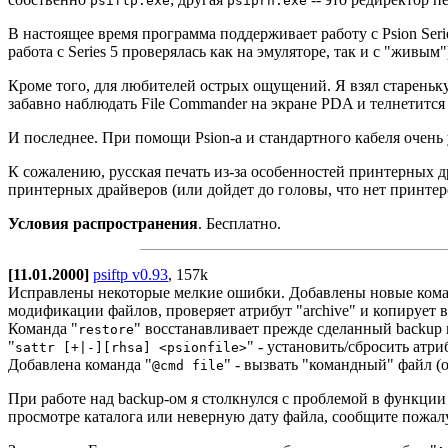
psiftp.exe
psiprn.exe
В настоящее время программа поддерживает работу с Psion Series 
работа с Series 5 проверялась как на эмуляторе, так и с "живы
Кроме того, для любителей острых ощущений. Я взял стареньку
забавно наблюдать File Commander на экране PDA и телнетится 
И последнее. При помощи Psion-а и стандартного кабеля очень
К сожалению, русская печать из-за особенностей принтерных д
принтерных драйверов (или дойдет до головы, что нет принтер
Условия распространения
. Бесплатно.
[11.01.2000]
psiftp v0.93
, 157k
Исправлены некоторые мелкие ошибки. Добавлены новые ком
модификации файлов, проверяет атрибут "archive" и копирует в
Команда "
" восстанавливает прежде сделанный backup и
restore
"
"
- установить/сбросить атри
sattr [+|-][rhsa] <psionfile>
Добавлена команда
"
"
- вызвать "командный" файл (
@cmd file
При работе над backup-ом я столкнулся с проблемой в функции
просмотре каталога или неверную дату файла, сообщите пожалуй