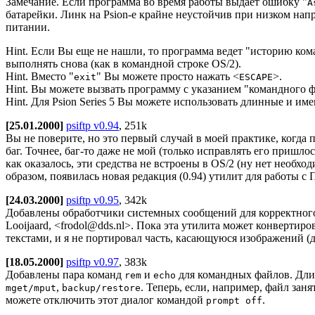
Замечание. Если программа во время работы выдает ошибку "
A
батарейки. Линк на Psion-е крайне неустойчив при низком н
питании.
Hint. Если Вы еще не нашли, то программа ведет "историю ком
выполнять снова (как в командной строке OS/2).
Hint. Вместо "
" Вы можете просто нажать <
>.
exit
ESCAPE
Hint. Вы можете вызвать программу с указанием "командного ф
Hint. Для Psion Series 5 Вы можете использовать длинные и им
[25.01.2000]
psiftp v0.94
, 251k
Вы не поверите, но это первый случай в моей практике, когда п
баг. Точнее, баг-то даже не мой (только исправлять его пришл
как оказалось, эти средства не встроены в OS/2 (ну нет необхо
образом, появилась новая редакция (0.94) утилит для работы с 
[24.03.2000]
psiftp v0.95
, 342k
Добавлены обработчики системных сообщений для корректного 
Looijaard, <frodol@dds.nl>. Пока эта утилита может конверти
текстами, и я не портировал часть, касающуюся изображений (д
[18.05.2000]
psiftp v0.97
, 383k
Добавлены пара команд
и
для командных файлов. Длин
rem
echo
,
. Теперь, если, например, файл за
mget/mput
backup/restore
можете отключить этот диалог командой
.
prompt off