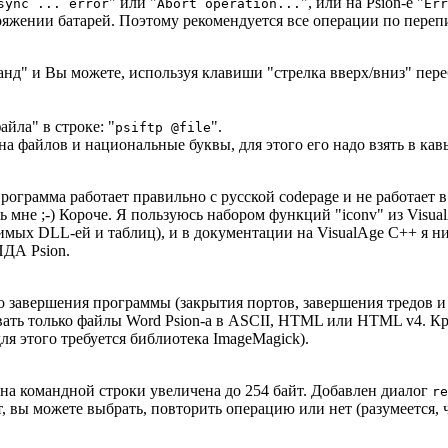
" или "
", или на Psion-е "
sync ... error
Abort operation...
Err
апряжении батарей. Поэтому рекомендуется все операции по пе
анд" и Вы можете, используя клавиши "стрелка вверх/вниз" пер
айла" в строке:
"
"
.
psiftp @file
ена файлов и национальные буквы, для этого его надо взять в ка
рограмма работает правильно с русской codepage и не работает в
ось мне ;-) Короче. Я пользуюсь набором функций "iconv" из Vis
димых DLL-ей и таблиц), и в документации на VisualAge C++ я ни
ПДА Psion.
завершения программы (закрытия портов, завершения тредов и 
ровать только файлы Word Psion-а в ASCII, HTML или HTML v4. К
ля этого требуется библиотека ImageMagick).
а командной строки увеличена до 254 байт. Добавлен диалог
re
нят, вы можете выбрать, повторить операцию или нет (разумеется