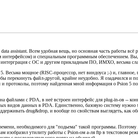
data assistant. Всем удобная вещь, но основная часть работы вс
интерфейсом) и специальным программным обеспечением. Вы, к
их интерграция с ОС и другим прикладным ПО, ИМХО, весьма сла
 5. Весьма мощное (RISC-процессор, нет виндоуса ;-) и, главное,
чтобы перекинуть файл-другой, крайне неудобно. Я озадачился и
ы и протоколы, поэтому найденная мной информация о Psion 5 
на файлами с PDA, в неё встроен интерфейс для plug-in-ов -- ко
вых видов данных в PDA. Единственно, базовую систему нужно
ерживать drug&drop, и вообще по свойствам выглядеть, как обы
ремени, необходимого для "подьема" такой программы. Поэтому я
вам изобразил утилиту работы с Psion-ом а-ля ftp в текстовом ре
ечати с последовательного порта на обычный.