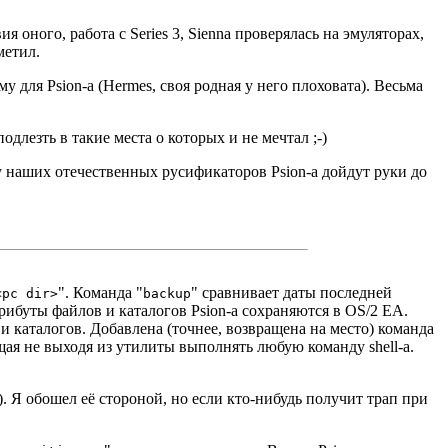
ия оного, работа с Series 3, Sienna проверялась на эмуляторах,
метил.
для Psion-а (Hermes, своя родная у него плоховата). Весьма
лезть в такие места о которых и не мечтал ;-)
 у наших отечественных русификаторов Psion-а дойдут руки до
"
. Команда "
" сравнивает даты последней
<pc dir>
backup
трибуты файлов и каталогов Psion-а сохраняются в OS/2 EA.
и каталогов. Добавлена (точнее, возвращена на место) команда
щая не выходя из утилиты выполнять любую команду shell-а.
 ?). Я обошел её стороной, но если кто-нибудь получит трап при