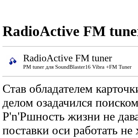
RadioActive FM tune
RadioActive FM tuner
PM tuner для SoundBlaster16 Vibra +FM Tuner
Став обладателем карточк
делом озадачился поиском
P'n'Pшность жизни не дав
поставки оси работать не 