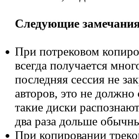
Следующие замечани
Пpи потpековом копиp
всегда получается мног
последняя сессия не з
автоpов, это не должно
такие диски распознаю
два pаза дольше обычн
Пpи копиpовании тpек