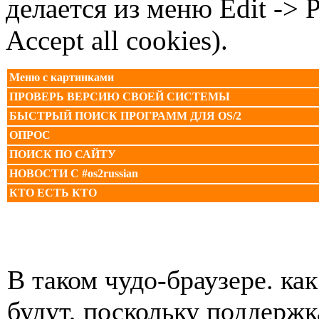
делается из меню
Edit ->
P
Accept all cookies).
Меню с картинками
ПРОВЕРЬ ВЕРСИЮ СВОЕЙ СИСТЕМЫ
БЫСТРЫЙ ПОИСК ПРОГРАММ ДЛЯ OS/2
ОПРОС
ПОИСК ПО САЙТУ
НОВОСТИ С #os2russian
КТО ЕСТЬ КТО
В таком чудо-браузере. ка
будут, поскольку поддержк