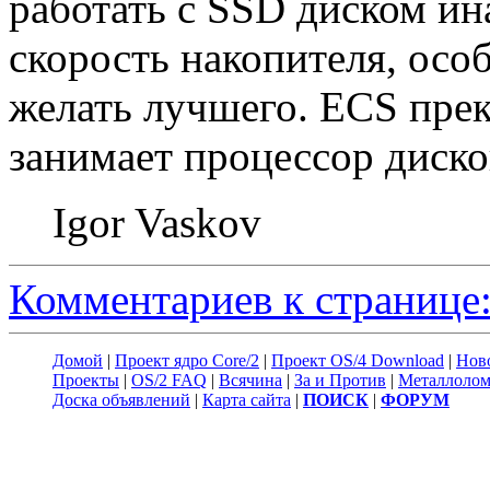
работать с SSD диском ина
скорость накопителя, особ
желать лучшего. ECS пре
занимает процессор диск
Igor Vaskov
Комментариев к странице:
Домой
|
Проект ядро Core/2
|
Проект OS/4 Download
|
Нов
Проекты
|
OS/2 FAQ
|
Всячина
|
За и Против
|
Металлоло
Доска объявлений
|
Карта сайта
|
ПОИСК
|
ФОРУМ