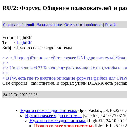
RU/2: Форум. Общение пользователей и раз
Список сообщений
|
Написать новое
|
Ответить на сообщение
|
Домой
From
:
LightElf
To
:
LightElf
Subj
:
Нужно свежее ядро системы.
> > > Люди, дайте пожалуйста свежее UNI ядро системы. Желат
> >
> > Unpack/unpack2? Какую еще раскручивалку нао, чтобы извл
> >
> BTW, есть где-то внятное описание формата файлов для UN
Сам спросил - сам ответил. В сорцах утили DEARK есть ра
Sat 25 Oct 2025 02:28
Нужно свежее ядро системы.
(Igor Vaskov, 24.10.25 01:
Нужно свежее ядро системы.
(valerius, 24.10.25 07:5
Нужно свежее ядро системы.
(LightElf, 24.10.25 1
Нужно свежее ядро системы.
(LightElf, 25.10.