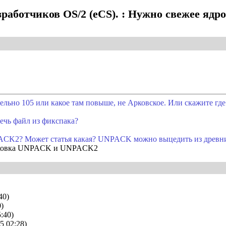
работчиков OS/2 (eCS). : Нужно свежее ядр
ельно 105 или какое там повыше, не Арковское. Или скажите где
ечь файл из фикспака?
PACK2? Может статья какая? UNPACK можно выцедить из древни
спаковка UNPACK и UNPACK2
40)
0)
5:40)
25 02:28)