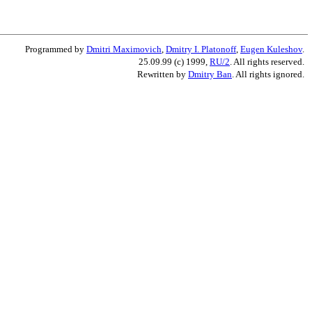
Programmed by
Dmitri Maximovich
,
Dmitry I. Platonoff
,
Eugen Kuleshov
.
25.09.99 (c) 1999,
RU/2
. All rights reserved.
Rewritten by
Dmitry Ban
. All rights ignored.