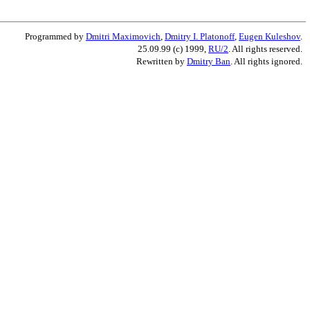
Programmed by
Dmitri Maximovich
,
Dmitry I. Platonoff
,
Eugen Kuleshov
.
25.09.99 (c) 1999,
RU/2
. All rights reserved.
Rewritten by
Dmitry Ban
. All rights ignored.