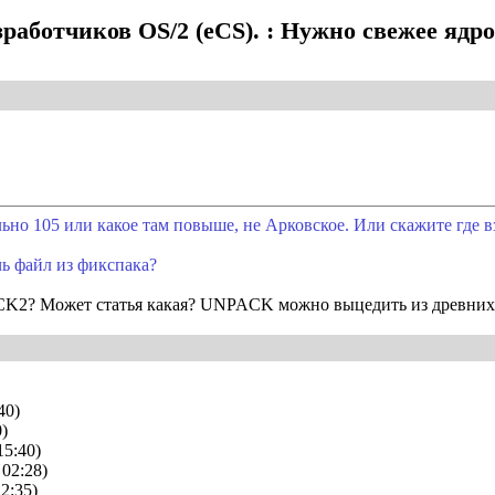
работчиков OS/2 (eCS). : Нужно свежее ядр
ьно 105 или какое там повыше, не Арковское. Или скажите где в
чь файл из фикспака?
ACK2? Может статья какая? UNPACK можно выцедить из древних
40)
0)
15:40)
 02:28)
22:35)