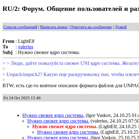
RU/2: Форум. Общение пользователей и раз
Список сообщений
|
Написать новое
|
Ответить на сообщение
|
Домой
From
:
LightElf
To
:
valerius
Subj
:
Нужно свежее ядро системы.
> > Люди, дайте пожалуйста свежее UNI ядро системы. Желател
>
> Unpack/unpack2? Какую еще раскручивалку нао, чтобы извле
>
BTW, есть где-то внятное описание формата файлов для UNP
Fri 24 Oct 2025 15:40
Нужно свежее ядро системы.
(Igor Vaskov, 24.10.25 01:
Нужно свежее ядро системы.
(valerius, 24.10.25 07:5
Нужно свежее ядро системы.
(LightElf, 24.10.25 
Нужно свежее ядро системы.
(LightElf, 25.10.25
Нужно свежее ядро системы.
(Igor Vaskov, 25.10.25 