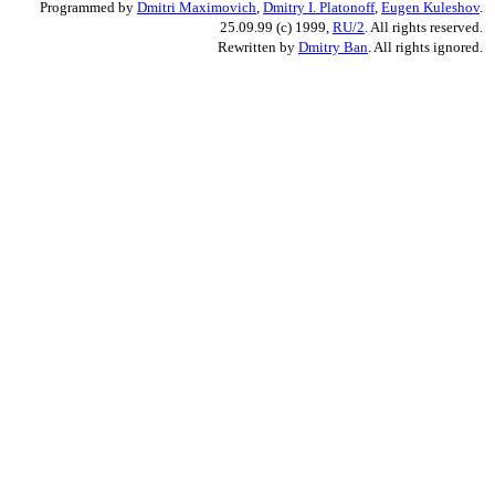
Programmed by
Dmitri Maximovich
,
Dmitry I. Platonoff
,
Eugen Kuleshov
.
25.09.99 (c) 1999,
RU/2
. All rights reserved.
Rewritten by
Dmitry Ban
. All rights ignored.