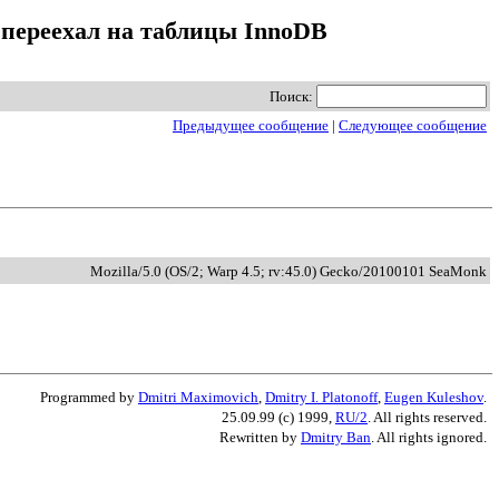
м переехал на таблицы InnoDB
Поиск:
Предыдущее сообщение
|
Следующее сообщение
Mozilla/5.0 (OS/2; Warp 4.5; rv:45.0) Gecko/20100101 SeaMonk
Programmed by
Dmitri Maximovich
,
Dmitry I. Platonoff
,
Eugen Kuleshov
.
25.09.99 (c) 1999,
RU/2
. All rights reserved.
Rewritten by
Dmitry Ban
. All rights ignored.