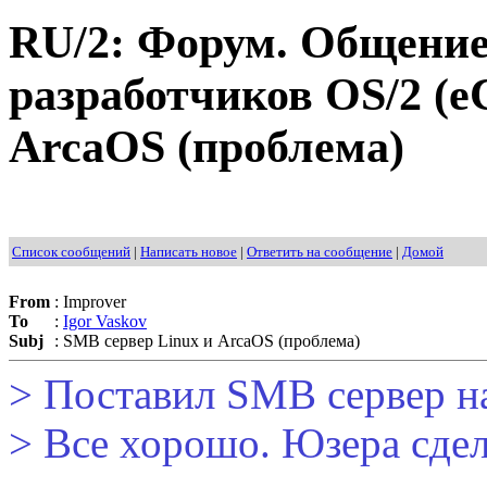
RU/2: Форум. Общение
разработчиков OS/2 (eC
ArcaOS (проблема)
Список сообщений
|
Написать новое
|
Ответить на сообщение
|
Домой
From
:
Improver
To
:
Igor Vaskov
Subj
:
SMB сервер Linux и ArcaOS (проблема)
> Поставил SMB сервер на
> Все хорошо. Юзера сдела